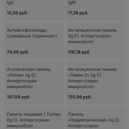
IgG
IgМ
15,58 руб.
17,28 руб.
Антифосфолипиды,
Ингаляционная панель
суммарные (скриннинг)
(Ig E). Аллергоскрин
иммуноблот
74,66 руб.
116,18 руб.
Атопическая панель
Ингаляционная панель
«Литва» (Ig E).
«Ливан 2» (Ig E).
Аллергоскрин
Аллергоскрин
иммуноблот
иммуноблот
197,68 руб.
155,98 руб.
Панель пищевая 1 Turkey
Панель
(Ig E). Аллергоскрин
«Педиатрическая» (Ig E).
иммуноблот
Аллергоскрин