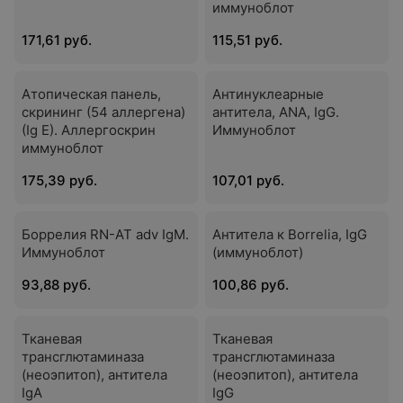
иммуноблот
171,61 руб.
115,51 руб.
Атопическая панель,
Антинуклеарные
скрининг (54 аллергена)
антитела, ANA, IgG.
(Ig E). Аллергоскрин
Иммуноблот
иммуноблот
175,39 руб.
107,01 руб.
Боррелия RN-AT adv IgМ.
Антитела к Borrelia, IgG
Иммуноблот
(иммуноблот)
93,88 руб.
100,86 руб.
Тканевая
Тканевая
трансглютаминаза
трансглютаминаза
(неоэпитоп), антитела
(неоэпитоп), антитела
IgА
IgG