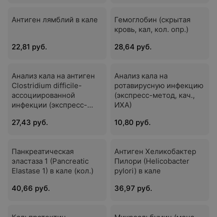
Антиген лямблий в кале
Гемоглобин (скрытая
кровь, кал, кол. опр.)
22,81 руб.
28,64 руб.
Анализ кала на антиген
Анализ кала на
Clostridium difficile-
ротавирусную инфекцию
ассоциированной
(экспресс-метод, кач.,
инфекции (экспресс-
ИХА)
метод, кач., ИХА)
27,43 руб.
10,80 руб.
Панкреатическая
Антиген Хеликобактер
эластаза 1 (Pancreatic
Пилори (Helicobacter
Elastase 1) в кале (кол.)
pylori) в кале
40,66 руб.
36,97 руб.