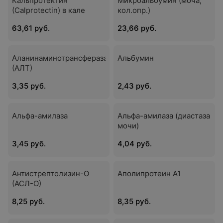
Кальпротектин
Микроальбумин (моча,
(Calprotectin) в кале
кол.опр.)
63,61 руб.
23,66 руб.
Аланинаминотрансфераза
Альбумин
(АЛТ)
3,35 руб.
2,43 руб.
Альфа-амилаза
Альфа-амилаза (диастаза
мочи)
3,45 руб.
4,04 руб.
Антистрептолизин-О
Аполипротеин А1
(АСЛ-О)
8,25 руб.
8,35 руб.