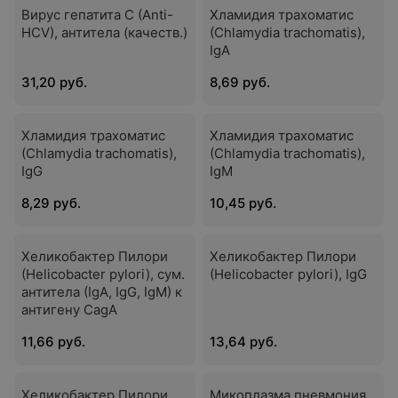
Вирус гепатита С (Anti-
Хламидия трахоматис
HCV), антитела (качеств.)
(Chlamydia trachomatis),
IgA
31,20 руб.
8,69 руб.
Хламидия трахоматис
Хламидия трахоматис
(Chlamydia trachomatis),
(Chlamydia trachomatis),
IgG
IgM
8,29 руб.
10,45 руб.
Хеликобактер Пилори
Хеликобактер Пилори
(Helicobacter pylori), сум.
(Helicobacter pylori), IgG
антитела (IgА, IgG, IgM) к
антигену CagA
11,66 руб.
13,64 руб.
Хеликобактер Пилори
Микоплазма пневмония