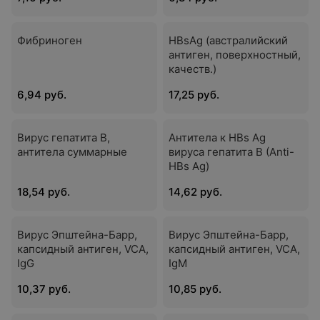
Фибриноген
HBsAg (австралийский
антиген, поверхностный,
качеств.)
6,94 руб.
17,25 руб.
Вирус гепатита B,
Антитела к HBs Ag
антитела суммарные
вируса гепатита В (Anti-
HBs Ag)
18,54 руб.
14,62 руб.
Вирус Эпштейна-Барр,
Вирус Эпштейна-Барр,
капсидный антиген, VCA,
капсидный антиген, VCA,
IgG
IgM
10,37 руб.
10,85 руб.