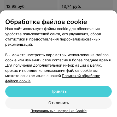
12,98 руб.
13,74 руб.
Обработка файлов cookie
Глиадин, антитела IgА
Глиадин, антитела IgG
Наш сайт использует файлы cookie для обеспечения
17,51 руб.
17,36 руб.
удобства пользователей сайта, его улучшения, сбора
статистики и предоставления персонализированных
рекомендаций.
Иммуноглобулин A
Иммуноглобулин G
Вы можете настроить параметры использования файлов
6,42 руб.
6,53 руб.
cookie или изменить свое согласие в более позднее время.
Для получения дополнительной информации о целях,
сроках и порядке использования файлов cookie вы
Иммуноглобулин M
Общий иммуноглобулин
можете ознакомиться с нашей
Политикой обработки
E
файлов cookie
6,53 руб.
14,17 руб.
Принять
Основные субпопуляции
Амёба (Entamoeba
Отклонить
мононуклеарных клеток
histolytica), антитела IgG
Персональные настройки Cookie
крови