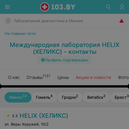
Лабораторная диагностика в Минске
На главную сети
Международная лаборатория HELIX
(ХЕЛИКС) - контакты
Профиль подтвержден
1137
О нас
Отзывы
Цены
Акции и новости
Фото
34
4
2
2
3
Минск
Гомель
Гродно
Витебск
Брест
HELIX (ХЕЛИКС)
3.3
ул. Веры Хоружей
,
10/2