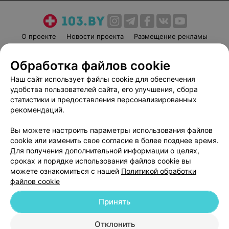
О проекте
Новости проекта
Размещение рекламы
Медицинский маркетинг
Публичный договор
Обработка файлов cookie
Пользовательское соглашение
Способы оплаты
Наш сайт использует файлы cookie для обеспечения
Вакансии
Партнеры
удобства пользователей сайта, его улучшения, сбора
Написать руководителю 103.by
статистики и предоставления персонализированных
Написать в поддержку
рекомендаций.
Персональные настройки cookie
Вы можете настроить параметры использования файлов
Обработка персональных данных
cookie или изменить свое согласие в более позднее время.
Для получения дополнительной информации о целях,
сроках и порядке использования файлов cookie вы
можете ознакомиться с нашей
Политикой обработки
файлов cookie
Принять
© 2026 ООО «Артокс Лаб», УНП 191700409
| 220012, Республика Беларусь,
г. Минск, улица Толбухина, 2, пом. 16 | help@103.by
Отклонить
Карта