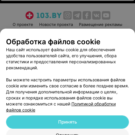
О проекте
Новости проекта
Размещение рекламы
Медицинский маркетинг
Публичный договор
Обработка файлов cookie
Пользовательское соглашение
Способы оплаты
Наш сайт использует файлы cookie для обеспечения
Вакансии
Партнеры
удобства пользователей сайта, его улучшения, сбора
Написать руководителю 103.by
статистики и предоставления персонализированных
Написать в поддержку
рекомендаций.
Персональные настройки cookie
Вы можете настроить параметры использования файлов
Обработка персональных данных
cookie или изменить свое согласие в более позднее время.
Для получения дополнительной информации о целях,
сроках и порядке использования файлов cookie вы
можете ознакомиться с нашей
Политикой обработки
файлов cookie
Принять
© 2026 ООО «Артокс Лаб», УНП 191700409
| 220012, Республика Беларусь,
г. Минск, улица Толбухина, 2, пом. 16 | help@103.by