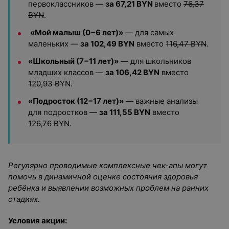
первоклассников —
за
67,21
BYN
вместо
76,37
BYN
.
«Мой малыш (0−6 лет)»
— для самых
маленьких —
за 102,49 BYN
вместо
116,47
BYN
.
«Школьный (7−11 лет)»
— для школьников
младших классов —
за 106,42 BYN
вместо
120,93
BYN
.
«Подросток (12−17 лет)»
— важные анализы
для подростков —
за
111,55
BYN
вместо
126,76
BYN
.
Регулярно проводимые комплексные чек-апы могут
помочь в динамичной оценке состояния здоровья
ребёнка и выявлении возможных проблем на ранних
стадиях.
Условия акции: