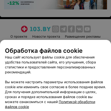
О проекте
Новости проекта
Размещение рекламы
Медицинский маркетинг
Публичный договор
Обработка файлов cookie
Пользовательское соглашение
Способы оплаты
Наш сайт использует файлы cookie для обеспечения
Вакансии
Партнеры
удобства пользователей сайта, его улучшения, сбора
Написать руководителю 103.by
статистики и предоставления персонализированных
Написать в поддержку
рекомендаций.
Персональные настройки cookie
Вы можете настроить параметры использования файлов
Обработка персональных данных
cookie или изменить свое согласие в более позднее время.
Для получения дополнительной информации о целях,
сроках и порядке использования файлов cookie вы
можете ознакомиться с нашей
Политикой обработки
файлов cookie